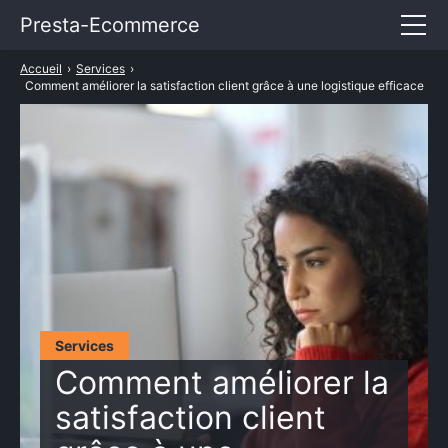
Presta-Ecommerce
Accueil
›
Services
›
Entrepreneuriat
Comment améliorer la satisfaction client grâce à une logistique efficace
E-commerce
Marketing
Services
TARIFS PRESTASHOP
Services
Comment améliorer la
satisfaction client