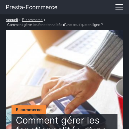
Presta-Ecommerce
Accueil
›
E-commerce
›
Entrepreneuriat
Comment gérer les fonctionnalités d’une boutique en ligne ?
E-commerce
Marketing
Services
TARIFS PRESTASHOP
E-commerce
Comment gérer les