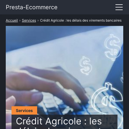
Presta-Ecommerce
Accueil
›
Services
›
Crédit Agricole : les délais des virements bancaires
Entrepreneuriat
E-commerce
Marketing
Services
TARIFS PRESTASHOP
Services
Crédit Agricole : les