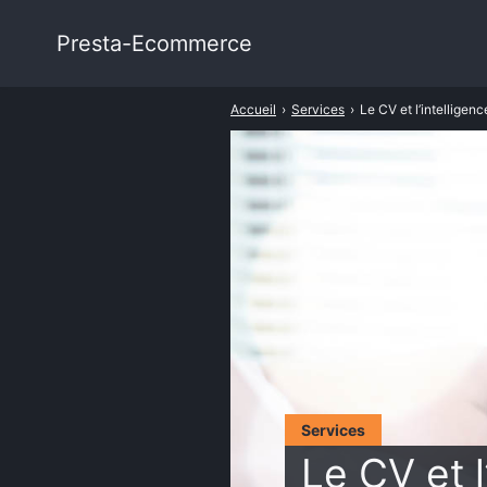
Presta-Ecommerce
Rechercher
:
Accueil
›
Services
›
Le CV et l’intelligen
Services
Le CV et l