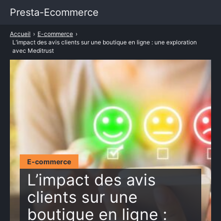
Presta-Ecommerce
Accueil
›
E-commerce
›
Entrepreneuriat
L’impact des avis clients sur une boutique en ligne : une exploration
avec Meditrust
E-commerce
Marketing
Services
TARIFS PRESTASHOP
E-commerce
L’impact des avis
clients sur une
boutique en ligne :