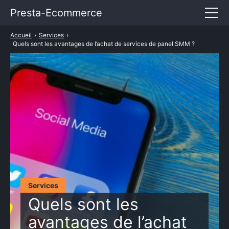
Presta-Ecommerce
Accueil
›
Services
›
Entrepreneuriat
Quels sont les avantages de l’achat de services de panel SMM ?
E-commerce
Marketing
Services
TARIFS PRESTASHOP
Services
Quels sont les
avantages de l’achat