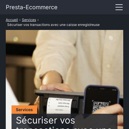
Presta-Ecommerce
Accueil
›
Services
›
Entrepreneuriat
Sécuriser vos transactions avec une caisse enregistreuse
E-commerce
Marketing
Services
TARIFS PRESTASHOP
Services
Sécuriser vos