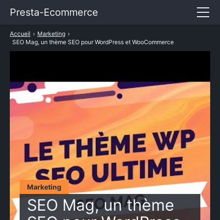
Presta-Ecommerce
Accueil
›
Marketing
›
Entrepreneuriat
SEO Mag, un thème SEO pour WordPress et WooCommerce
E-commerce
Marketing
Services
TARIFS PRESTASHOP
Marketing
SEO Mag, un thème